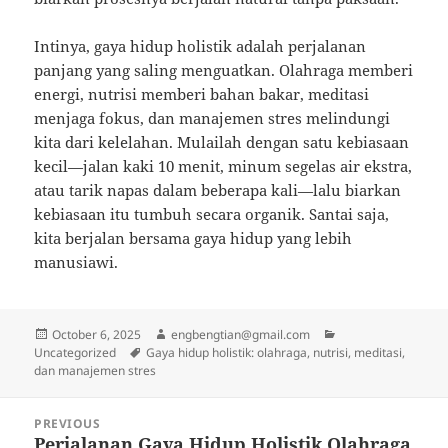
Intinya, gaya hidup holistik adalah perjalanan
panjang yang saling menguatkan. Olahraga memberi
energi, nutrisi memberi bahan bakar, meditasi
menjaga fokus, dan manajemen stres melindungi
kita dari kelelahan. Mulailah dengan satu kebiasaan
kecil—jalan kaki 10 menit, minum segelas air ekstra,
atau tarik napas dalam beberapa kali—lalu biarkan
kebiasaan itu tumbuh secara organik. Santai saja,
kita berjalan bersama gaya hidup yang lebih
manusiawi.
Posted
Author
Categories
October 6, 2025
engbengtian@gmail.com
on
Tags
Uncategorized
Gaya hidup holistik: olahraga, nutrisi, meditasi,
dan manajemen stres
Post
PREVIOUS
navigation
Perjalanan Gaya Hidup Holistik Olahraga
Previous