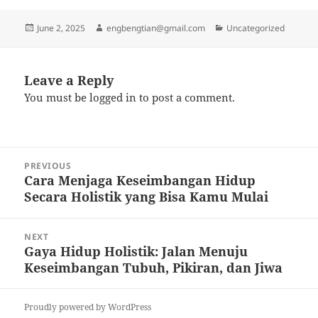
Posted
Author
Categories
June 2, 2025
engbengtian@gmail.com
Uncategorized
on
Leave a Reply
You must be
logged in
to post a comment.
Post
PREVIOUS
navigation
Cara Menjaga Keseimbangan Hidup
Previous
Secara Holistik yang Bisa Kamu Mulai
post:
NEXT
Gaya Hidup Holistik: Jalan Menuju
Next
Keseimbangan Tubuh, Pikiran, dan Jiwa
post:
Proudly powered by WordPress