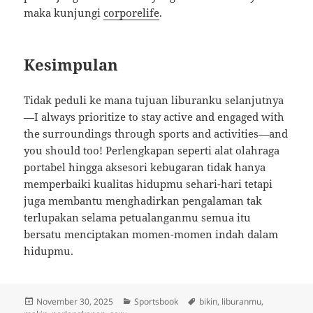
maka kunjungi
corporelife
.
Kesimpulan
Tidak peduli ke mana tujuan liburanku selanjutnya
—I always prioritize to stay active and engaged with
the surroundings through sports and activities—and
you should too! Perlengkapan seperti alat olahraga
portabel hingga aksesori kebugaran tidak hanya
memperbaiki kualitas hidupmu sehari-hari tetapi
juga membantu menghadirkan pengalaman tak
terlupakan selama petualanganmu semua itu
bersatu menciptakan momen-momen indah dalam
hidupmu.
Posted
Categories
Tags
November 30, 2025
Sportsbook
bikin
,
liburanmu
,