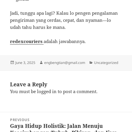
Jadi, tunggu apa lagi? Kalau lo pengen pengalaman
pengiriman yang cerdas, cepat, dan nyaman—lo
udah tahu harus ke mana.
redexcouriers
adalah jawabannya.
Posted
Author
Categories
June 3, 2025
engbengtian@gmail.com
Uncategorized
on
Leave a Reply
You must be
logged in
to post a comment.
Post
PREVIOUS
navigation
Gaya Hidup Holistik: Jalan Menuju
Previous