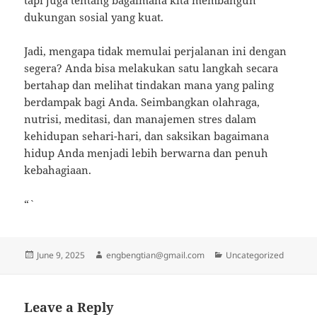
tapi juga tentang bagaimana kita membangun
dukungan sosial yang kuat.
Jadi, mengapa tidak memulai perjalanan ini dengan
segera? Anda bisa melakukan satu langkah secara
bertahap dan melihat tindakan mana yang paling
berdampak bagi Anda. Seimbangkan olahraga,
nutrisi, meditasi, dan manajemen stres dalam
kehidupan sehari-hari, dan saksikan bagaimana
hidup Anda menjadi lebih berwarna dan penuh
kebahagiaan.
“`
Posted
Author
Categories
June 9, 2025
engbengtian@gmail.com
Uncategorized
on
Leave a Reply