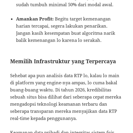
sudah tumbuh minimal 50% dari modal awal.
Amankan Profit:
Begitu target kemenangan
harian tercapai, segera lakukan penarikan.
Jangan kasih kesempatan buat algoritma narik
balik kemenangan lo karena lo serakah.
Memilih Infrastruktur yang Terpercaya
Sehebat apa pun analisis data RTP lo, kalau lo main
di platform yang engine-nya ampas, lo cuma bakal
buang-buang waktu. Di tahun 2026, kredibilitas
sebuah situs bisa dilihat dari seberapa cepat mereka
mengadopsi teknologi keamanan terbaru dan
seberapa transparan mereka menyajikan data RTP
real-time kepada penggunanya.
Keamanan data pribadi dan integritas sistem
fair