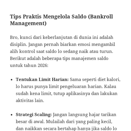
Tips Praktis Mengelola Saldo (Bankroll
Management)
Bro, kunci dari keberlanjutan di dunia ini adalah
disiplin. Jangan pernah biarkan emosi mengambil
alih kontrol saat saldo lo sedang naik atau turun.
Berikut adalah beberapa tips manajemen saldo
untuk tahun 2026:
Tentukan Limit Harian:
Sama seperti diet kalori,
lo harus punya limit pengeluaran harian. Kalau
sudah kena limit, tutup aplikasinya dan lakukan
aktivitas lain.
Strategi Scaling:
Jangan langsung hajar tarikan
besar di awal. Mulailah dari yang paling kecil,
dan naikkan secara bertahap hanya jika saldo lo