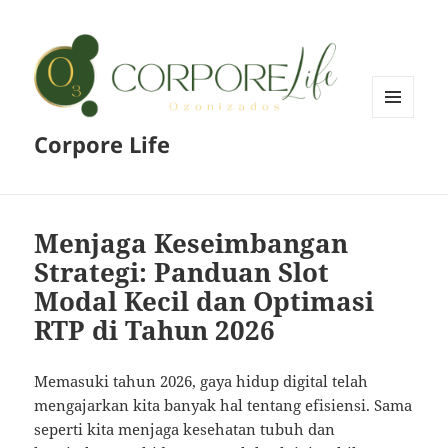
MENU
Corpore Life
AND
WIDGETS
Menjaga Keseimbangan
Strategi: Panduan Slot
Modal Kecil dan Optimasi
RTP di Tahun 2026
Memasuki tahun 2026, gaya hidup digital telah
mengajarkan kita banyak hal tentang efisiensi. Sama
seperti kita menjaga kesehatan tubuh dan