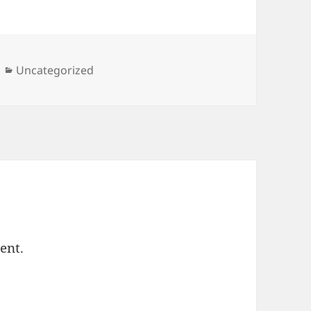
Categories
Uncategorized
ent.