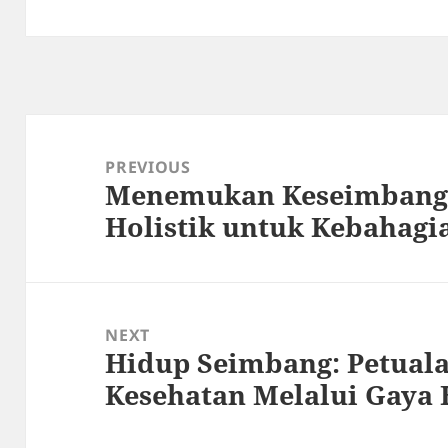
Post
navigation
PREVIOUS
Menemukan Keseimbanga
Previous
Holistik untuk Kebahagi
post:
NEXT
Hidup Seimbang: Petua
Next
Kesehatan Melalui Gaya 
post: