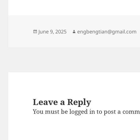
Posted
Author
June 9, 2025
engbengtian@gmail.com
on
Leave a Reply
You must be
logged in
to post a comm