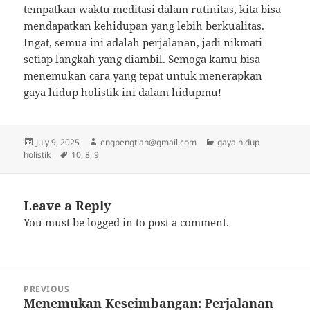
tempatkan waktu meditasi dalam rutinitas, kita bisa
mendapatkan kehidupan yang lebih berkualitas.
Ingat, semua ini adalah perjalanan, jadi nikmati
setiap langkah yang diambil. Semoga kamu bisa
menemukan cara yang tepat untuk menerapkan
gaya hidup holistik ini dalam hidupmu!
Posted
Author
Categories
July 9, 2025
engbengtian@gmail.com
gaya hidup
on
Tags
holistik
10
,
8
,
9
Leave a Reply
You must be
logged in
to post a comment.
Post
PREVIOUS
navigation
Menemukan Keseimbangan: Perjalanan
Previous