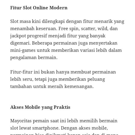
Fitur Slot Online Modern
Slot masa kini dilengkapi dengan fitur menarik yang
menambah keseruan. Free spin, scatter, wild, dan
jackpot progresif menjadi fitur yang banyak
digemari. Beberapa permainan juga menyertakan
mini-games untuk memberikan variasi lebih dalam
pengalaman bermain.
Fitur-fitur ini bukan hanya membuat permainan
lebih seru, tetapi juga memberikan peluang
tambahan untuk meraih kemenangan.
Akses Mobile yang Praktis
Mayoritas pemain saat ini lebih memilih bermain
slot lewat smartphone. Dengan akses mobile,