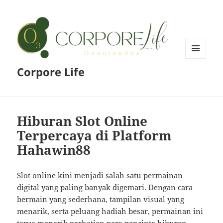
MENU
Corpore Life
AND
WIDGETS
Hiburan Slot Online
Terpercaya di Platform
Hahawin88
Slot online kini menjadi salah satu permainan
digital yang paling banyak digemari. Dengan cara
bermain yang sederhana, tampilan visual yang
menarik, serta peluang hadiah besar, permainan ini