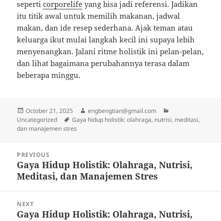
seperti
corporelife
yang bisa jadi referensi. Jadikan
itu titik awal untuk memilih makanan, jadwal
makan, dan ide resep sederhana. Ajak teman atau
keluarga ikut mulai langkah kecil ini supaya lebih
menyenangkan. Jalani ritme holistik ini pelan-pelan,
dan lihat bagaimana perubahannya terasa dalam
beberapa minggu.
Posted
Author
Categories
October 21, 2025
engbengtian@gmail.com
on
Tags
Uncategorized
Gaya hidup holistik: olahraga, nutrisi, meditasi,
dan manajemen stres
Post
PREVIOUS
navigation
Gaya Hidup Holistik: Olahraga, Nutrisi,
Previous
Meditasi, dan Manajemen Stres
post:
NEXT
Gaya Hidup Holistik: Olahraga, Nutrisi,
Next