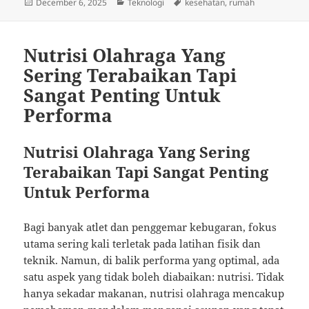
Posted
Categories
Tags
December 6, 2025
Teknologi
kesehatan
,
rumah
on
Nutrisi Olahraga Yang
Sering Terabaikan Tapi
Sangat Penting Untuk
Performa
Nutrisi Olahraga Yang Sering
Terabaikan Tapi Sangat Penting
Untuk Performa
Bagi banyak atlet dan penggemar kebugaran, fokus
utama sering kali terletak pada latihan fisik dan
teknik. Namun, di balik performa yang optimal, ada
satu aspek yang tidak boleh diabaikan: nutrisi. Tidak
hanya sekadar makanan, nutrisi olahraga mencakup