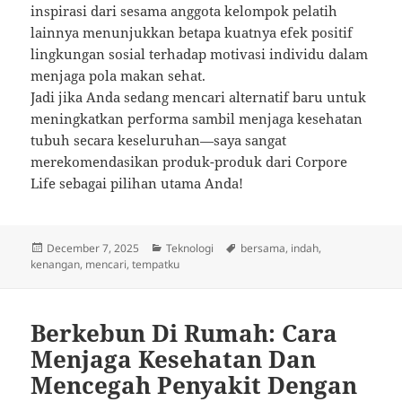
inspirasi dari sesama anggota kelompok pelatih
lainnya menunjukkan betapa kuatnya efek positif
lingkungan sosial terhadap motivasi individu dalam
menjaga pola makan sehat.
Jadi jika Anda sedang mencari alternatif baru untuk
meningkatkan performa sambil menjaga kesehatan
tubuh secara keseluruhan—saya sangat
merekomendasikan produk-produk dari Corpore
Life sebagai pilihan utama Anda!
Posted
Categories
Tags
December 7, 2025
Teknologi
bersama
,
indah
,
on
kenangan
,
mencari
,
tempatku
Berkebun Di Rumah: Cara
Menjaga Kesehatan Dan
Mencegah Penyakit Dengan