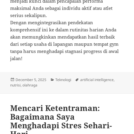
menjadi kunci dalam pencapaian performa
maksimal Anda sebagai individu aktif atau atlet
serius sekalipun.
Dengan mengintegrasikan pendekatan
komprehensif ini ke dalam rutinitas harian Anda
akan memungkinkan mendapatkan hasil terbaik
dari setiap usaha di lapangan maupun tempat gym
tanpa harus menghadapi stagnasi progress di awal
jalan!
Posted
Categories
Tags
December 5, 2025
Teknologi
artificial intelligence
,
on
nutrisi
,
olahraga
Mencari Ketentraman:
Bagaimana Saya
Menghadapi Stres Sehari-