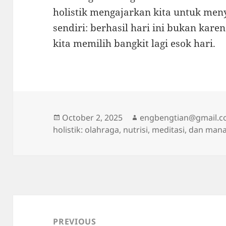
holistik mengajarkan kita untuk meny
sendiri: berhasil hari ini bukan kar
kita memilih bangkit lagi esok hari.
Posted
Author
October 2, 2025
engbengtian@gmail.
on
holistik: olahraga, nutrisi, meditasi, dan ma
Post
navigation
PREVIOUS