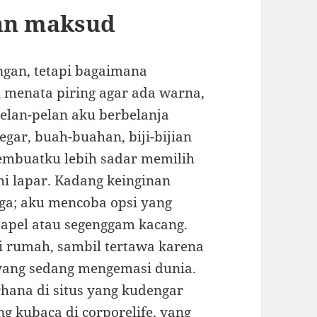
gan maksud
ngan, tetapi bagaimana
menata piring agar ada warna,
Pelan-pelan aku berbelanja
gar, buah-buahan, biji-bijian
 membuatku lebih sadar memilih
 lapar. Kadang keinginan
uga; aku mencoba opsi yang
 apel atau segenggam kacang.
i rumah, sambil tertawa karena
l yang sedang mengemasi dunia.
ana di situs yang kudengar
ang kubaca di
corporelife
, yang