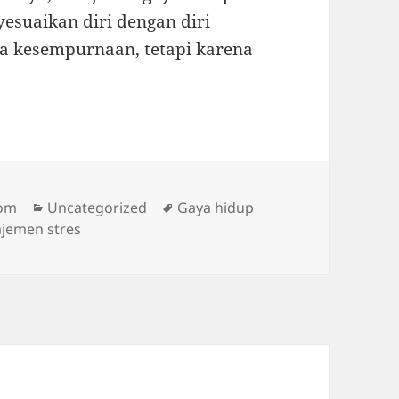
esuaikan diri dengan diri
ena kesempurnaan, tetapi karena
Categories
Tags
com
Uncategorized
Gaya hidup
najemen stres